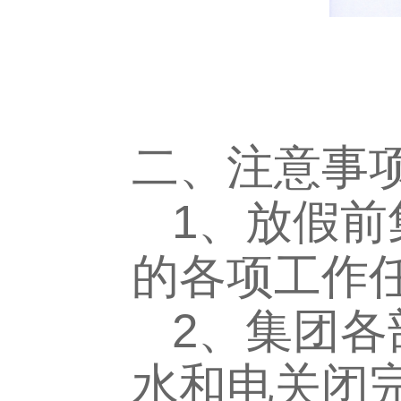
二、注意事
1、放假前
的各项工作
2、集团各
水和电关闭