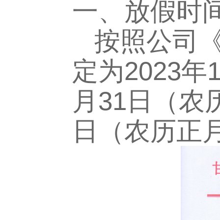
一、放假时
按照公司《
定为2023年
月31日（农
日（农历正