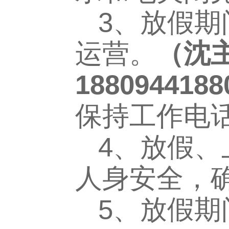
3、放假期
运营。
（沈主
188094418
保持工作电
4、放假、
人身安全，
5、放假期