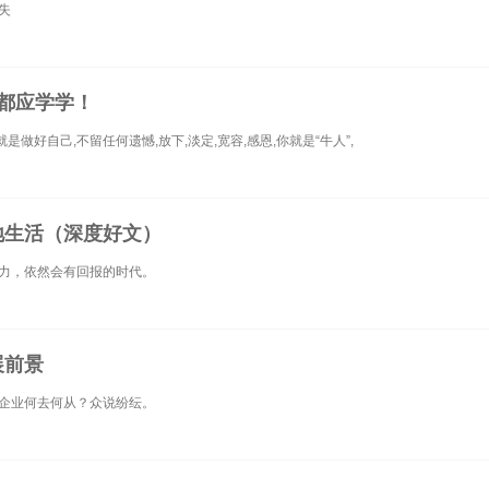
失
都应学学！
做好自己,不留任何遗憾,放下,淡定,宽容,感恩,你就是“牛人”,
地生活（深度好文）
力，依然会有回报的时代。
展前景
企业何去何从？众说纷纭。