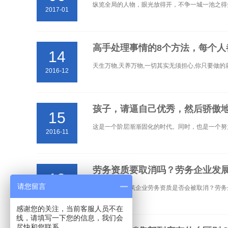
纵览全局的人物，眼光放得开，不争一城一池之得
2017-01
高手处理事情的8个方法，每个人
14
天生万物,天养万物,一切其实无须担心,你只要做的就是
2016-12
孩子，请逼自己优秀，然后骄傲
15
这是一个阶层渐渐固化的时代。同时，也是一个努
2016-11
劳务资质要取消吗？劳务企业发
19
请您留言
一直以来，建筑企业劳务资质是否会被取消？劳务
2016-05
感谢您的关注，当前客服人员不在
线，请填写一下您的信息，我们会
尽快和您联系。